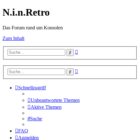
N.i.n.Retro
Das Forum rund um Konsolen
Zum Inhalt
Erweiterte
Suche
Suche
Erweiterte
Suche
Suche
Schnellzugriff
Unbeantwortete Themen
Aktive Themen
Suche
FAQ
Anmelden