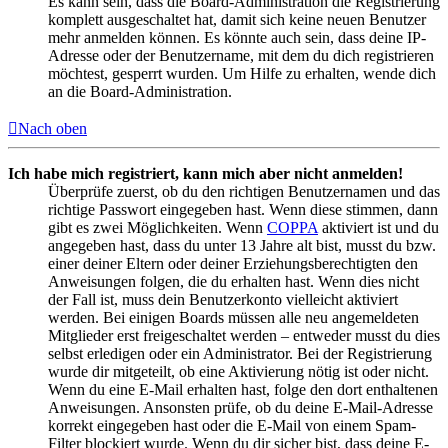
Es kann sein, dass die Board-Administration die Registrierung
komplett ausgeschaltet hat, damit sich keine neuen Benutzer
mehr anmelden können. Es könnte auch sein, dass deine IP-
Adresse oder der Benutzername, mit dem du dich registrieren
möchtest, gesperrt wurden. Um Hilfe zu erhalten, wende dich
an die Board-Administration.
Nach oben
Ich habe mich registriert, kann mich aber nicht anmelden!
Überprüfe zuerst, ob du den richtigen Benutzernamen und das
richtige Passwort eingegeben hast. Wenn diese stimmen, dann
gibt es zwei Möglichkeiten. Wenn
COPPA
aktiviert ist und du
angegeben hast, dass du unter 13 Jahre alt bist, musst du bzw.
einer deiner Eltern oder deiner Erziehungsberechtigten den
Anweisungen folgen, die du erhalten hast. Wenn dies nicht
der Fall ist, muss dein Benutzerkonto vielleicht aktiviert
werden. Bei einigen Boards müssen alle neu angemeldeten
Mitglieder erst freigeschaltet werden – entweder musst du dies
selbst erledigen oder ein Administrator. Bei der Registrierung
wurde dir mitgeteilt, ob eine Aktivierung nötig ist oder nicht.
Wenn du eine E-Mail erhalten hast, folge den dort enthaltenen
Anweisungen. Ansonsten prüfe, ob du deine E-Mail-Adresse
korrekt eingegeben hast oder die E-Mail von einem Spam-
Filter blockiert wurde. Wenn du dir sicher bist, dass deine E-